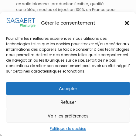
en salle blanche : production flexible, qualité
contrôlée, moules et injection 100% en France pour
une qualité optimale.
Gérer le consentement
96
Read more
Pour offrir les meilleures expériences, nous utilisons des
technologies telles que les cookies pour stocker et/ou accéder aux
informations des appareils. Le fait de consentir à ces technologies
nous permettra de traiter des données telles que le comportement
de navigation ou les ID uniques sur ce site. Le fait de ne pas
consentir ou de retirer son consentement peut avoir un effet négatif
sur certaines caractéristiques et fonctions.
© 2026 Sagaert Plasturgie | Tous droits réservés |
Développement : Thomas Pinte - Com' des Archis |
Mentions légales
Accepter
Refuser
Voir les préférences
Politique de cookies