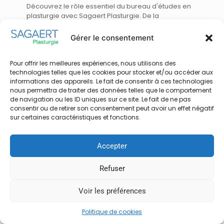
Découvrez le rôle essentiel du bureau d'études en
plasturgie avec Sagaert Plasturgie. De la
conception à l'industrialisation, bénéficiez d'une
expertise complète pour vos projets sur mesure en
Gérer le consentement
petites et grandes séries.
Pour offrir les meilleures expériences, nous utilisons des
13
Read more
technologies telles que les cookies pour stocker et/ou accéder aux
informations des appareils. Le fait de consentir à ces technologies
nous permettra de traiter des données telles que le comportement
de navigation ou les ID uniques sur ce site. Le fait de ne pas
consentir ou de retirer son consentement peut avoir un effet négatif
sur certaines caractéristiques et fonctions.
© 2026 Sagaert Plasturgie | Tous droits réservés |
Accepter
Développement : Thomas Pinte - Com' des Archis |
Mentions légales
Refuser
Voir les préférences
Politique de cookies