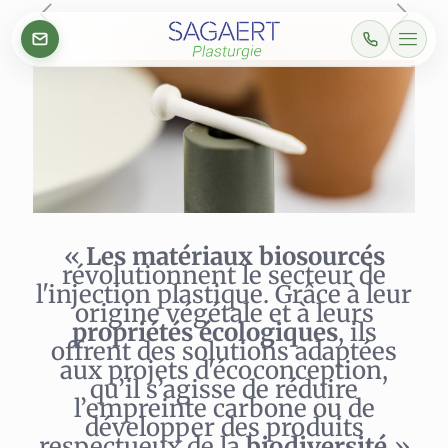
«
Les matériaux biosourcés
révolutionnent le secteur de
l'injection plastique. Grâce à leur
origine végétale et à leurs
propriétés écologiques
, ils
offrent des solutions adaptées
aux projets d'écoconception,
qu’il s’agisse de réduire
l’empreinte carbone ou de
développer des produits
respectueux de la
biodiversité.
»