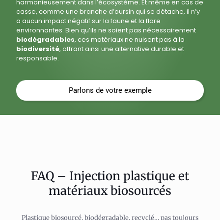
harmonieusement dans l’écosystème. Et même en cas de
casse, comme une branche d’oursin qui se détache, il n’y
a aucun impact négatif sur la faune et la flore
environnantes. Bien qu’ils ne soient pas nécessairement
biodégradables
, ces matériaux ne nuisent pas à la
biodiversité
, offrant ainsi une alternative durable et
responsable.
Parlons de votre exemple
FAQ – Injection plastique et
matériaux biosourcés
Plastique biosourcé, biodégradable, recyclé… pas toujours