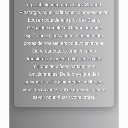
répétabilité inégalées. Chez Sagaert
Plasturgie, nous maîtrisons ce processus de
bout en bout depuis plus de 40 ans.
Ce guide complet est le fruit de notre
expérience. Nous allons vous ouvrir les
portes de nos ateliers pour vous révéler,
étape par étape, comment nous
transformons une simple idée en des
millions de pièces parfaitement
fonctionnelles. De la physique des
polymères à l'ingénierie des outillages,
vous découvrirez tout ce que vous devez
savoir pour réussir votre projet.