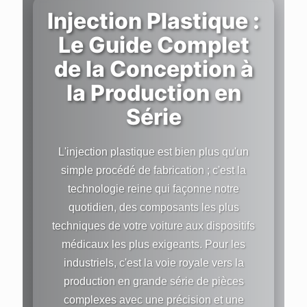
Injection Plastique :
Le Guide Complet
de la Conception à
la Production en
Série
L'injection plastique est bien plus qu'un
simple procédé de fabrication ; c'est la
technologie reine qui façonne notre
quotidien, des composants les plus
techniques de votre voiture aux dispositifs
médicaux les plus exigeants. Pour les
industriels, c'est la voie royale vers la
production en grande série de pièces
complexes avec une précision et une