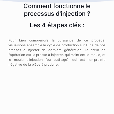
Comment fonctionne le
processus d'injection ?
Les 4 étapes clés :
Pour bien comprendre la puissance de ce procédé,
visualisons ensemble le cycle de production sur l'une de nos
presses à injecter de dernière génération. Le cœur de
l'opération est la
presse à injecter
, qui maintient le moule, et
le
moule d'injection
(ou outillage), qui est l'empreinte
négative de la pièce à produire.
1. La fermeture du moule et le serrage de
précision
Le cycle commence par la fermeture du moule. Les deux
parties du moule, une partie fixe et une partie mobile,
sont fermement pressées l'une contre l'autre par la force
de fermeture de la presse. Cette force, qui peut