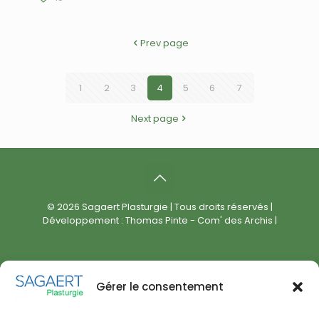
Prev page
1
2
3
4
5
6
7
Next page
© 2026 Sagaert Plasturgie | Tous droits réservés |
Développement : Thomas Pinte - Com' des Archis |
Mentions légales
Gérer le consentement