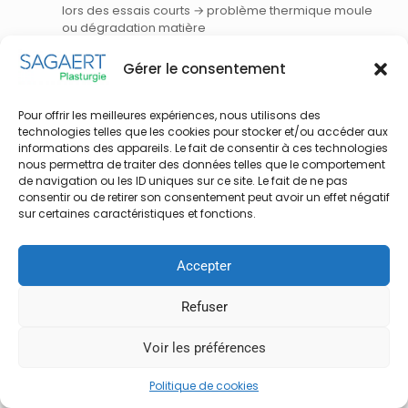
lors des essais courts → problème thermique moule
ou dégradation matière
Le défaut se déplace selon les
cavités
d’un moule
Gérer le consentement
multi-empreintes → problème d’équilibrage des
canaux
Le défaut est
reproduit à chaque changement de
Pour offrir les meilleures expériences, nous utilisons des
technologies telles que les cookies pour stocker et/ou accéder aux
lot matière
→ spécification matière trop large ou
informations des appareils. Le fait de consentir à ces technologies
fournisseur non qualifié
nous permettra de traiter des données telles que le comportement
Un audit complet implique : analyse des paramètres
de navigation ou les ID uniques sur ce site. Le fait de ne pas
consentir ou de retirer son consentement peut avoir un effet négatif
process enregistrés, inspection moule (usure, état des
sur certaines caractéristiques et fonctions.
évents, régulation), contrôle rhéologique de la matière, et
si nécessaire, simulation de remplissage (Moldflow) pour
valider la conception.
Accepter
Notre équipe d’
injecteurs basés dans le Nord de la
France
est disponible pour analyser vos non-conformités
Refuser
et proposer un plan d’action — sans
engagement.
Contactez-nous pour un audit de votre
Voir les préférences
projet →
Politique de cookies