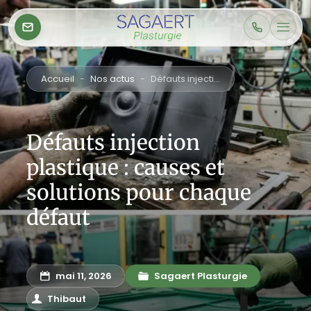
Accueil
-
Nos actus
-
Défauts injection plastique : causes et solutions pour chaque défaut
Défauts injection
plastique : causes et
solutions pour chaque
défaut
mai 11, 2026
Sagaert Plasturgie
Thibaut