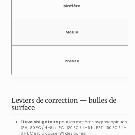
Matière
Moule
Presse
Leviers de correction — bulles de
surface
Étuve obligatoire
pour les matières hygroscopiques
(PA : 80 °C / 4–8 h ; PC : 120 °C / 4–6 h ; PET : 160 °C / 4–
6 h). C’est la cause n°1 des bulles.