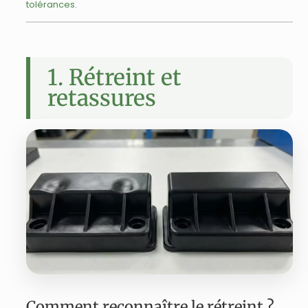
tolérances
.
1. Rétreint et
retassures
Comment reconnaître le rétreint ?