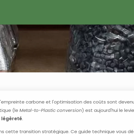
l'empreinte carbone et l'optimisation des coûts sont devenue
tique (le
Metal-to-Plastic conversion
) est aujourd'hui le lev
t
légèreté
.
 cette transition stratégique. Ce guide technique vous d