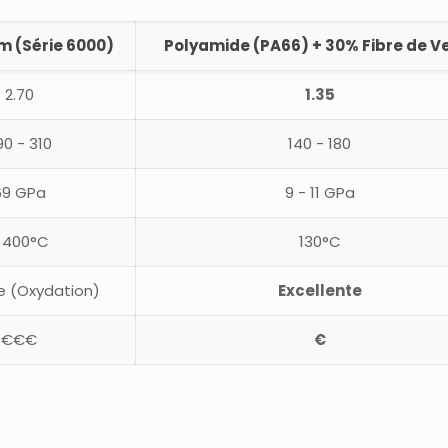
m (Série 6000)
Polyamide (PA66) + 30% Fibre de V
2.70
1.35
90 - 310
140 - 180
69 GPa
9 - 11 GPa
 400°C
130°C
 (Oxydation)
Excellente
€€€
€