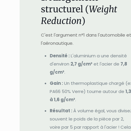
structurel (
Weight
Reduction
)
C'est l'argument n°1 dans l'automobile e
l'aéronautique.
Densité :
L'aluminium a une densité
d'environ
2,7 g/cm³
et l'acier de
7,8
g/cm³
.
Gain :
Un thermoplastique chargé (ex
PA66 50% Verre) tourne autour de
1,
à 1,6 g/cm³
.
Résultat :
À volume égal, vous divise
souvent le poids de la pièce par 2,
voire par 5 par rapport à l'acier ! Cela