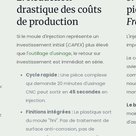
drastique des coûts
pi
de production
F
t
Si le moule d'injection représente un
L'i
investissement initial (
CAPEX
) plus élevé
impo
que l'
outillage d'usinage
, le retour sur
Le c
investissement est immédiat en série.
avi
Cycle rapide :
Une pièce complexe
comp
qui demande 20 minutes d'usinage
nou
:
CNC peut sortir en
45 secondes
en
mon
3
injection.
Le b
Finitions intégrées :
Le plastique sort
moi
z
du moule "fini". Pas de traitement de
d'a
surface anti-corrosion, pas de