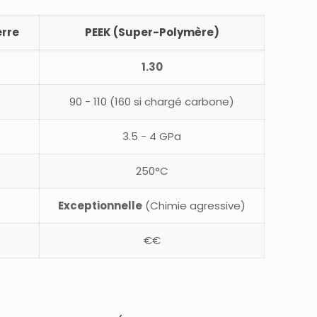
erre
PEEK (Super-Polymère)
1.30
90 - 110 (160 si chargé carbone)
3.5 - 4 GPa
250°C
Exceptionnelle
(Chimie agressive)
€€