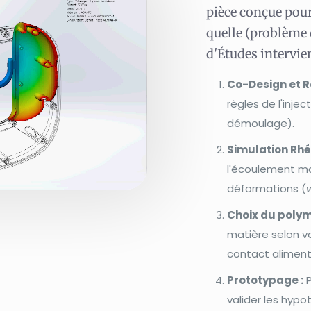
pièce conçue pour 
quelle (problème 
d'Études intervie
Co-Design et R
règles de l'injec
démoulage).
Simulation Rhé
l'écoulement mat
déformations (
Choix du polym
matière selon v
contact aliment
Prototypage :
P
valider les hyp