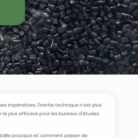
s impératives, l'inertie technique n'est plus
ier le plus efficace pour les bureaux d'études
étaille pourquoi et comment passer de