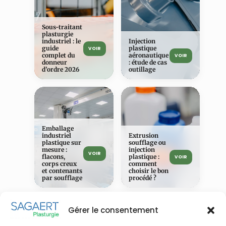
Sous-traitant
plasturgie
industriel : le
Injection
guide
plastique
VOIR
complet du
aéronautique
VOIR
donneur
: étude de cas
d’ordre 2026
outillage
Emballage
industriel
Extrusion
plastique sur
soufflage ou
mesure :
injection
VOIR
flacons,
plastique :
VOIR
corps creux
comment
et contenants
choisir le bon
par soufflage
procédé ?
Gérer le consentement