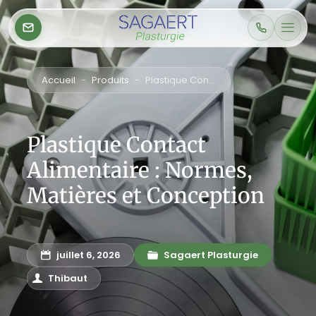
Accueil
-
Produits
-
Plastique Contact Alimentaire : Normes, Matières et Conception
Plastique Contact
Alimentaire : Normes,
Matières et Conception
juillet 6, 2026
Sagaert Plasturgie
Thibaut