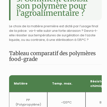
son polymère pour
l’agroalimentaire ?
Le choix de la matière première est dicté par l’usage final
de la pièce : va-t-elle subir une forte abrasion ? Devra-t-
elle résister aux températures de surgélation de l’azote
liquide, ou au contraire, à une stérilisation à 135°C ?
Tableau comparatif des polymères
food-grade
Résistan
Matière
Temp. max.
chimique
PP
~120°C
Bon
(Polypropylène)