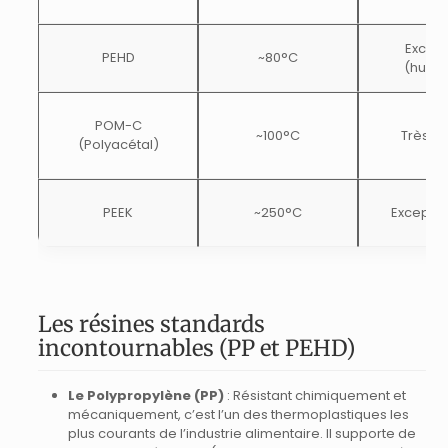
Excell
PEHD
~80°C
(humid
POM-C
~100°C
Très b
(Polyacétal)
PEEK
~250°C
Exceptio
Les résines standards
incontournables (PP et PEHD)
Le Polypropylène (PP)
: Résistant chimiquement et
mécaniquement, c’est l’un des thermoplastiques les
plus courants de l’industrie alimentaire. Il supporte de