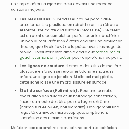
Un simple défaut d’injection peut devenir une menace
sanitaire majeure.
Les retassures :
Si l’épaisseur d’une paroi varie
brutalement, le plastique en refroidissant se rétracte
et forme une cavité à la surface (retassure). Ce creux
est un point d’accumulation parfait pour les bactéries.
Un bon bureau d’études évitera ceci via une simulation
rhéologique (Moldflow) de la pièce avant l’usinage du
moule. Consulter notre article dédié aux
retassures et
gauchissement en injection
pour approfondir ce point.
Les lignes de soudure :
Lorsque deux flux de matière
plastique en fusion se rejoignent dans le moule, ils
créent une ligne de jonction. Si elle est mal gérée,
cette ligne laisse une micro-fissure en surface.
État de surface (Poli miroir) :
Pour une parfaite
évacuation des fluides et un nettoyage sans friction,
l’acier du moule doit être poli de façon extrême
(norme
SPI A1
ou
A2
, poli diamant). Ceci garantit une
rugosité au niveau microscopique, empêchant
l’adhésion des biofilms bactériens.
Maîtriser ces paramètres requiert une parfaite cohésion