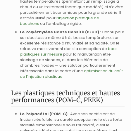
hautes températures (permettant un remplissage à
chaud ou un traitement thermique modéré) et s’avère
particulièrement économique pour la grande série. Il
est très utilisé pour
l’injection plastique de
bouchons
ou l’emballage rigide.
Le Polyéthylène Haute Densité (PEHD)
: Connu pour
sa robustesse même à très basse température, son
excellente résistance à l’humidité et sa rigidité. On le
retrouve massivement dans la conception de
bacs
plastiques sur mesure
pour la manutention et le
stockage de viandes, et dans les éléments de
chambres froides — une solution particulièrement
intéressante dans le cadre d’une
optimisation du coût
de l’injection plastique
.
Les plastiques techniques et hautes
performances (POM-C, PEEK)
Le Polyacétal (POM-C)
: Avec son coefficient de
friction très faible, sa dureté exceptionnelle et sa forte
stabilité dimensionnelle sous l’humidité, c’est le
polymère idéal pour se substituer aux métaux. Il est