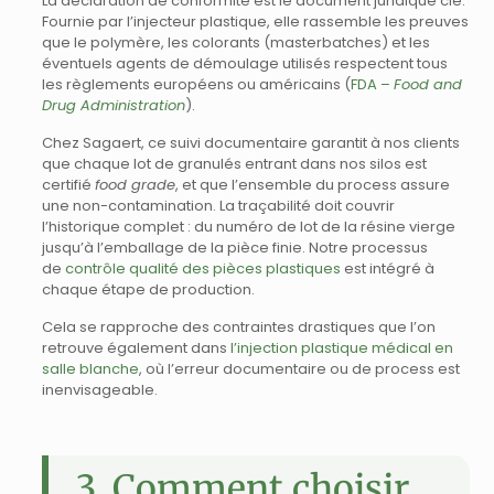
La déclaration de conformité est le document juridique clé.
Fournie par l’injecteur plastique, elle rassemble les preuves
que le polymère, les colorants (masterbatches) et les
éventuels agents de démoulage utilisés respectent tous
les règlements européens ou américains (
FDA –
Food and
Drug Administration
).
Chez Sagaert, ce suivi documentaire garantit à nos clients
que chaque lot de granulés entrant dans nos silos est
certifié
food grade
, et que l’ensemble du process assure
une non-contamination. La traçabilité doit couvrir
l’historique complet : du numéro de lot de la résine vierge
jusqu’à l’emballage de la pièce finie. Notre processus
de
contrôle qualité des pièces plastiques
est intégré à
chaque étape de production.
Cela se rapproche des contraintes drastiques que l’on
retrouve également dans
l’injection plastique médical en
salle blanche
, où l’erreur documentaire ou de process est
inenvisageable.
3. Comment choisir